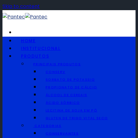
Skip to content
HOME
INSTITUCIONAL
Telefone
PRODUTOS
(11) 2090-1777
PRINCIPAIS PRODUTOS
CONSERV
Whatsapp
SORBATO DE POTASSIO
(11) 2090-1777
PROPIONATO DE CÁLCIO
ÁLCOOL DE CEREAIS
ÁCIDO SÓRBICO
Português
LECITINA DE SOJA EM PÓ
Português
GLUTEN DE TRIGO VITAL SECO
Español
CATEGORIAS
English
CONSERVANTES