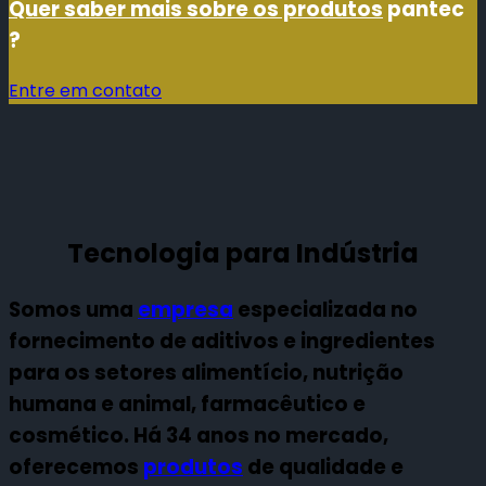
Quer saber mais sobre os produtos
pantec
?
Entre em contato
Tecnologia para Indústria
Somos uma
empresa
especializada no
fornecimento de aditivos e ingredientes
para os setores alimentício, nutrição
humana e animal, farmacêutico e
cosmético. Há 34 anos no mercado,
oferecemos
produtos
de qualidade e