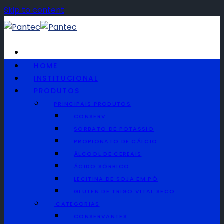
Skip to content
HOME
INSTITUCIONAL
Telefone
PRODUTOS
(11) 2090-1777
PRINCIPAIS PRODUTOS
CONSERV
Whatsapp
SORBATO DE POTASSIO
(11) 2090-1777
PROPIONATO DE CÁLCIO
ÁLCOOL DE CEREAIS
ÁCIDO SÓRBICO
Português
LECITINA DE SOJA EM PÓ
Português
GLUTEN DE TRIGO VITAL SECO
Español
CATEGORIAS
English
CONSERVANTES