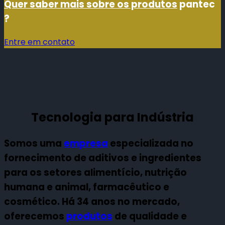
Quer saber mais sobre os produtos
pantec
?
Entre em contato
Tecnologia para Indústria
Somos uma
empresa
especializada no
fornecimento de aditivos e ingredientes
para os setores alimentício, nutrição
humana e animal, farmacêutico e
cosmético. Há 34 anos no mercado,
oferecemos
produtos
de qualidade e