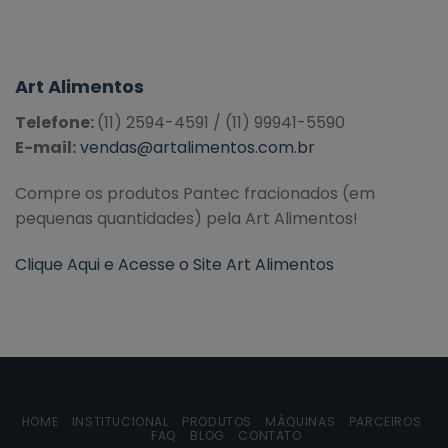
Art
Alimentos
Telefone:
(11) 2594-4591 / (11) 99941-5590
E-mail:
vendas@artalimentos.com.br
Compre os produtos Pantec fracionados (em
pequenas quantidades) pela Art Alimentos!
Clique Aqui e Acesse o Site Art Alimentos
HOME
INSTITUCIONAL
PRODUTOS
MÁQUINAS
PARCEIROS
FAQ
BLOG
CONTATO