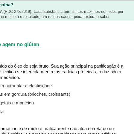
scolha?
SA (RDC 272/2019). Cada substância tem limites máximos definidos por 
não melhora o resultado, em muitos casos, piora textura e sabor.
o agem no glúten
raído do óleo de soja bruto. Sua ação principal na panificação é a 
 lecitina se intercalam entre as cadeias proteicas, reduzindo a 
o mecânico.
em aumentar a elasticidade
 em gordura (brioches, croissants)
getais e manteiga
ha
o amaciante de miolo e praticamente não atua no retardo do 