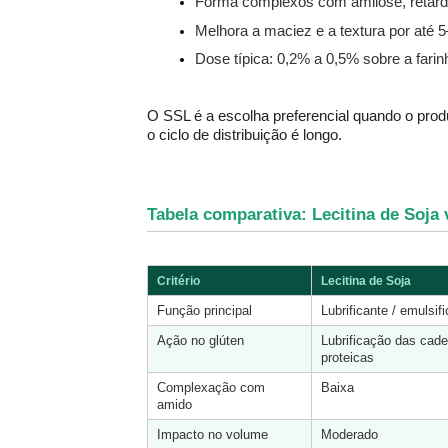
Forma complexos com amilose, retard
Melhora a maciez e a textura por até 
Dose típica: 0,2% a 0,5% sobre a farin
O SSL é a escolha preferencial quando o produ
o ciclo de distribuição é longo.
Tabela comparativa: Lecitina de Soja
Critério
Lecitina de Soja
Função principal
Lubrificante / emulsif
Ação no glúten
Lubrificação das cade
proteicas
Complexação com 
Baixa
amido
Impacto no volume
Moderado