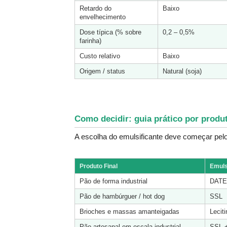
Retardo do 
Baixo
envelhecimento
Dose típica (% sobre 
0,2 – 0,5%
farinha)
Custo relativo
Baixo
Origem / status
Natural (soja)
Como decidir: guia prático por produt
A escolha do emulsificante deve começar pelo
Produto Final
Emuls
Pão de forma industrial
DAT
Pão de hambúrguer / hot dog
SSL
Brioches e massas amanteigadas
Lecit
Pão artesanal em escala industrial
SSL 