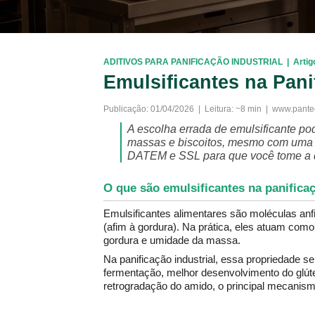
ADITIVOS PARA PANIFICAÇÃO INDUSTRIAL  |  Artig
Emulsificantes na Pan
Publicação: 01/04/2026  |  Leitura: ~8 min  |  www.pant
A escolha errada de emulsificante po
massas e biscoitos, mesmo com uma fo
DATEM e SSL para que você tome a de
O que são emulsificantes na panifica
Emulsificantes alimentares são moléculas anfifí
(afim à gordura). Na prática, eles atuam como
gordura e umidade da massa.
Na panificação industrial, essa propriedade se
fermentação, melhor desenvolvimento do glúte
retrogradação do amido, o principal mecanismo