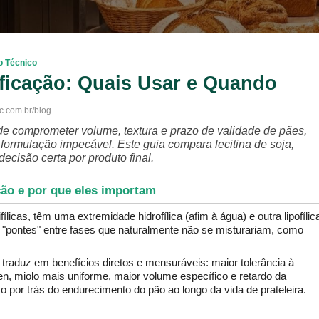
o Técnico
ificação: Quais Usar e Quando
ec.com.br/blog
de comprometer volume, textura e prazo de validade de pães, 
rmulação impecável. Este guia compara lecitina de soja, 
cisão certa por produto final.
ção e por que eles importam
licas, têm uma extremidade hidrofílica (afim à água) e outra lipofílica
 "pontes" entre fases que naturalmente não se misturariam, como 
 traduz em benefícios diretos e mensuráveis: maior tolerância à 
n, miolo mais uniforme, maior volume específico e retardo da 
 por trás do endurecimento do pão ao longo da vida de prateleira.