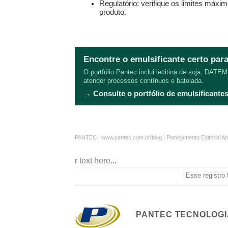
Regulatório: verifique os limites máx
produto.
Encontre o emulsificante certo para
O portfólio Pantec inclui lecitina de soja, DATEM
atender processos contínuos e batelada.
→ Consulte o portfólio de emulsificant
PANTEC | www.pantec.com.br/blog | Planejamento Editorial A
r text here...
Esse registro
PANTEC TECNOLOGI