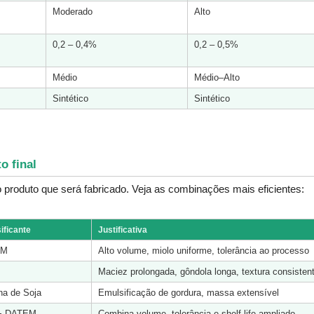
Moderado
Alto
0,2 – 0,4%
0,2 – 0,5%
Médio
Médio–Alto
Sintético
Sintético
o final
 produto que será fabricado. Veja as combinações mais eficientes:
ificante
Justificativa
EM
Alto volume, miolo uniforme, tolerância ao processo
Maciez prolongada, gôndola longa, textura consisten
ina de Soja
Emulsificação de gordura, massa extensível
+ DATEM
Combina volume, tolerância e shelf life ampliado