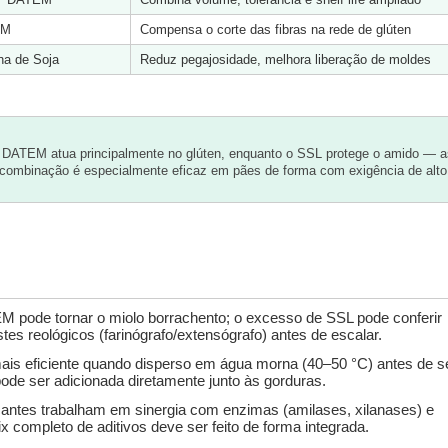
EM
Compensa o corte das fibras na rede de glúten
ina de Soja
Reduz pegajosidade, melhora liberação de moldes
ATEM atua principalmente no glúten, enquanto o SSL protege o amido — as
combinação é especialmente eficaz em pães de forma com exigência de alto 
pode tornar o miolo borrachento; o excesso de SSL pode conferir 
tes reológicos (farinógrafo/extensógrafo) antes de escalar.
is eficiente quando disperso em água morna (40–50 °C) antes de se
 pode ser adicionada diretamente junto às gorduras.
antes trabalham em sinergia com enzimas (amilases, xilanases) e 
 completo de aditivos deve ser feito de forma integrada.