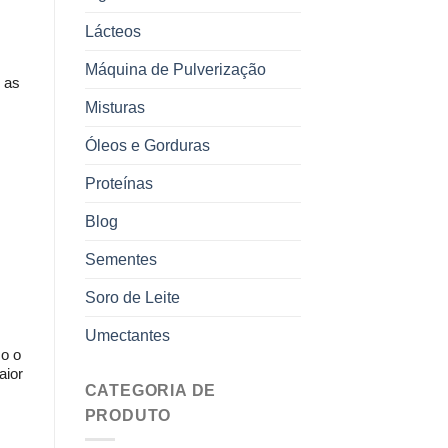
Lácteos
Máquina de Pulverização
 as 
Misturas
Óleos e Gorduras
Proteínas
Blog
Sementes
Soro de Leite
Umectantes
o o 
ior 
CATEGORIA DE
PRODUTO