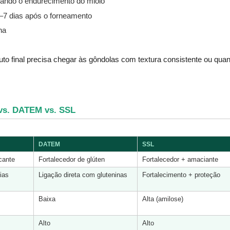
ando o endurecimento do miolo
5–7 dias após o forneamento
ha
to final precisa chegar às gôndolas com textura consistente ou quan
 vs. DATEM vs. SSL
DATEM
SSL
icante
Fortalecedor de glúten
Fortalecedor + amaciante
ias 
Ligação direta com gluteninas
Fortalecimento + proteção
Baixa
Alta (amilose)
Alto
Alto