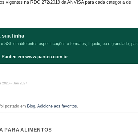
imos vigentes na RDC 272/2019 da ANVISA para cada categoria de 
 sua linha
 e SSL em diferentes especificações e formatos, líquido, pó e granulado, para
es Pantec em www.pantec.com.br
br 2026 – Jan 2027
 foi postado em
Blog
.
Adicione aos favoritos
.
A PARA ALIMENTOS