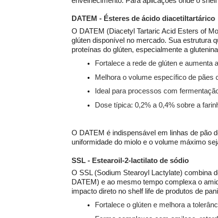
envelhecimento. Para aplicações onde o shelf l
DATEM - Ésteres de ácido diacetiltartárico
O DATEM (Diacetyl Tartaric Acid Esters of Mon
glúten disponível no mercado. Sua estrutura qu
proteínas do glúten, especialmente a glutenina
Fortalece a rede de glúten e aumenta a
Melhora o volume específico de pães c
Ideal para processos com fermentação 
Dose típica: 0,2% a 0,4% sobre a farin
O DATEM é indispensável em linhas de pão de 
uniformidade do miolo e o volume máximo seja
SSL - Estearoil-2-lactilato de sódio
O SSL (Sodium Stearoyl Lactylate) combina do
DATEM) e ao mesmo tempo complexa o amido, r
impacto direto no shelf life de produtos de pan
Fortalece o glúten e melhora a tolerâ