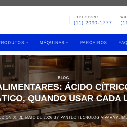
TELEFONE
WH
(11) 2090-1777
(1
PRODUTOS
MÁQUINAS
PARCEIROS
FA
BLOG
LIMENTARES: ÁCIDO CÍTRIC
ÁTICO, QUANDO USAR CADA 
ED ON
01 DE MAIO DE 2026
BY
PANTEC TECNOLOGIA PARA ALIM