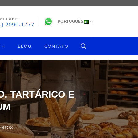
ATSAPP
PORTUGUÊS
1) 2090-1777
Q
BLOG
CONTATO
O, TARTÁRICO E
UM
ENTOS