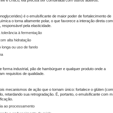
ife é crítico, ela precisa ser combinada com outros aditivos.
oglycerides) é o emulsificante de maior poder de fortalecimento de 
ímica o torna altamente polar, o que favorece a interação direta com
, responsável pela elasticidade.
 tolerância à fermentação
om alta hidratação
longa ou uso de farelo
ha
forma industrial, pão de hambúrguer e qualquer produto onde a 
m requisitos de qualidade.
is mecanismos de ação que o tornam único: fortalece o glúten (com
etardando sua retrogradação. É, portanto, o emulsificante com ma
ificação.
ncia ao processamento