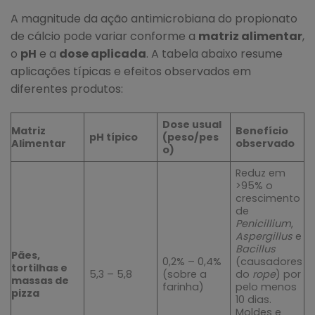
A magnitude da ação antimicrobiana do propionato
de cálcio pode variar conforme a
matriz alimentar
,
o
pH
e a
dose aplicada
. A tabela abaixo resume
aplicações típicas e efeitos observados em
diferentes produtos:
Dose usual
Matriz
Benefício
pH típico
(peso/pes
Alimentar
observado
o)
Reduz em
>95% o
crescimento
de
Penicillium
,
Aspergillus
e
Bacillus
Pães,
0,2% – 0,4%
(causadores
tortilhas e
5,3 – 5,8
(sobre a
do
rope
) por
massas de
farinha)
pelo menos
pizza
10 dias.
Moldes e