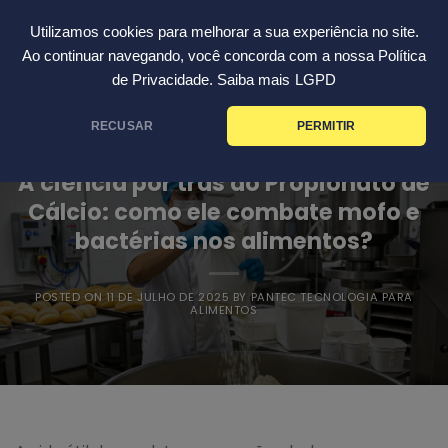
Skip
Português
Utilizamos cookies para melhorar a sua experiência no site.
to
Ao continuar navegando, você concorda com a nossa Política
content
de Privacidade. Saiba mais
LGPD
RECUSAR
PERMITIR
BLOG
A ciência por trás do Propionato de
Cálcio: como ele combate mofo e
bactérias nos alimentos?
POSTED ON
11 DE JULHO DE 2025
BY
PANTEC TECNOLOGIA PARA
ALIMENTOS