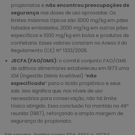
propionatos e
não encontrou preocupações de
segurança
nas doses de uso aprovadas. Os
limites máximos típicos são 3000 mg/kg em pães
fatiados embalados, 2000 mg/kg em outros pães
específicos e 1000 mg/kg em bolos e produtos de
confeitaria. Esses valores constam no Anexo II do
Regulamento (CE) Nº 1333/2008.
JECFA (FAO/OMS):
o comitê conjunto FAO/OMS
de aditivos alimentares estabeleceu em 1973 uma
IDA
(Ingestão Diária Aceitável) “
não
especificada
” para o ácido propiônico e seus
sais. Isso significa que, nos níveis de uso
necessários para conservação, não há limite
tóxico atingido. Essa conclusão foi mantida na 49ª
reunião (1997), reforçando a ampla margem de
segurança do propionato.
Em resumo, órgãos como FDA, EFSA e JECFA