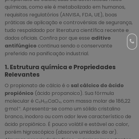
químicas, como ele é metabolizado em humanos,
requisitos regulatórios (ANVISA, FDA, UE), boas
práticas de aplicação e controvérsias de segurança,
tudo respaldado por literatura científica recente e
dados oficiais. Confira por que esse
aditivo
antifúngico
continua sendo o conservante
preferido na panificação industrial.
1. Estrutura química e Propriedades
Relevantes
O propionato de cálcio é o
sal cálcico do ácido
propiónico
(ácido propanoico). Sua fórmula
molecular é C₆H₁₀CaO₄, com massa molar de 186,22
g·mol⁻¹. Apresenta-se como um sólido cristalino
branco, inodoro ou com odor leve característico de
ácido propiônico. É pouco volátil e estável ao calor,
porém higroscópico (absorve umidade do ar).