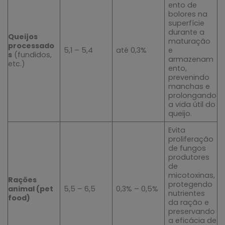
ento de
bolores na
superfície
durante a
Queijos
maturação
processado
5,1 – 5,4
até 0,3%
e
s
(fundidos,
armazenam
etc.)
ento,
prevenindo
manchas e
prolongando
a vida útil do
queijo.
Evita
proliferação
de fungos
produtores
de
micotoxinas,
Rações
protegendo
animal (pet
5,5 – 6,5
0,3% – 0,5%
nutrientes
food)
da ração e
preservando
a eficácia de