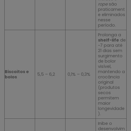
rope
são
praticament
e eliminados
nesse
período.
Prolonga a
shelf-life
de
~7 para até
21 dias sem
surgimento
de bolor
visível,
Biscoitos e
mantendo a
5,5 – 6,2
0,1% – 0,3%
bolos
crocância
original
(produtos
secos
permitem
maior
longevidade
).
Inibe o
desenvolvim