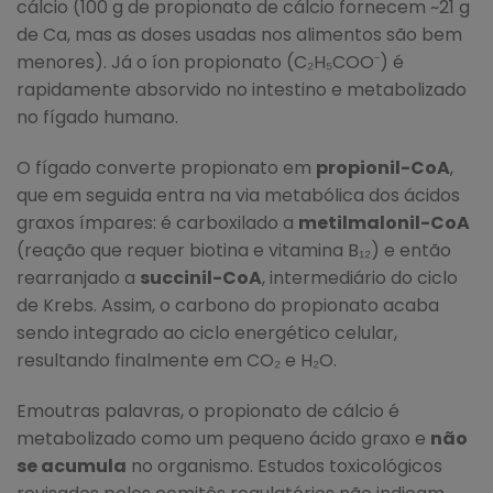
cálcio (100 g de propionato de cálcio fornecem ~21 g
de Ca, mas as doses usadas nos alimentos são bem
menores). Já o íon propionato (C₂H₅COO⁻) é
rapidamente absorvido no intestino e metabolizado
no fígado humano.
O fígado converte propionato em
propionil-CoA
,
que em seguida entra na via metabólica dos ácidos
graxos ímpares: é carboxilado a
metilmalonil-CoA
(reação que requer biotina e vitamina B₁₂) e então
rearranjado a
succinil-CoA
, intermediário do ciclo
de Krebs. Assim, o carbono do propionato acaba
sendo integrado ao ciclo energético celular,
resultando finalmente em CO₂ e H₂O.
Emoutras palavras, o propionato de cálcio é
metabolizado como um pequeno ácido graxo e
não
se acumula
no organismo. Estudos toxicológicos