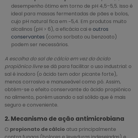
desempenho ótimo em torno de pH 4,5–5,5. Isso é
ideal para massas fermentadas de pães e bolos,
cujo pH natural fica em ~5,4. Em produtos muito
alcalinos (pH > 6), a eficácia cai e
outros
conservantes
(como sorbato ou benzoato)
podem ser necessários.
A escolha do sal de cálcio em vez do ácido
propiônico livre
se dá para facilitar o uso industrial: o
sal é inodoro (o ácido tem odor picante forte),
menos corrosivo e manuseável como pó. Assim,
obtém-se o efeito conservante do ácido propiônico
no alimento, porém usando o sal sólido que é mais
seguro e conveniente.
2. Mecanismo de ação antimicrobiana
O
propionato de cálcio
atua principalmente
contra fungos (bolores e leveduras indesejadas) e