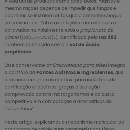
A vida útil de produtos como pães, bolos, massas e
mesmo rações depende de impedir que fungos e
bactérias se instalem antes que o alimento chegue
ao consumidor. Entre as soluções mais eficazes e
aprovadas mundialmente está o
propionato de
cálcio
(Ca(C₂H₅COO)₂), identificado pelo
INS 282
,
também conhecido como o
sal de ácido
propiônico
.
Esse conservante
antimicrobiano para pães
integra
o portfólio da
Pantec Aditivos & Ingredientes
, que
o fornece em grau alimentício para indústrias de
panificação e laticínios, graças à sua ação
comprovada contra microrganismos e ao custo
competitivo em comparação a alternativas de
“
clean label
”.
Neste artigo, explicamos o mecanismo molecular do
propionato de cálcio, suas características físico-