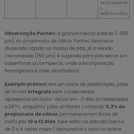
antioxidante
s
adicionados.
Observação Pantec:
a granulometria padrão (~300
µm) do propionato de cálcio Pantec favorece
dispersão rápida na massa de pão; já a versão
micronizada (150 µm) é sugerida para pós secos em
coberturas ou temperos, onde a incorporação
homogênea é mais desafiadora.
Exemplo prático:
em um teste de panificação, pães
de forma
integrais
sem conservante
apresentaram bolor visível em ~3 dias armazenados
a 25 °C, enquanto pães similares contendo
0,3% de
propionato de cálcio
permaneceram livres de
mofo por
10 a 12 dias
. Esse salto na vida útil (cerca
de 3 a 4 vezes maior) demonstra o retorno sobre