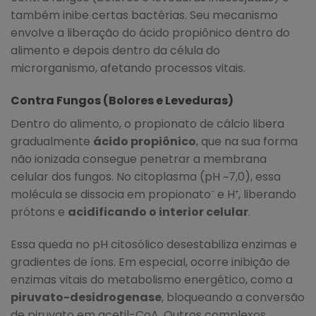
também inibe certas bactérias. Seu mecanismo
envolve a liberação do ácido propiônico dentro do
alimento e depois dentro da célula do
microrganismo, afetando processos vitais.
Contra Fungos (Bolores e Leveduras)
Dentro do alimento, o propionato de cálcio libera
gradualmente
ácido propiônico
, que na sua forma
não ionizada consegue penetrar a membrana
celular dos fungos. No citoplasma (pH ~7,0), essa
molécula se dissocia em propionato⁻ e H⁺, liberando
prótons e
acidificando o interior celular
.
Essa queda no pH citosólico desestabiliza enzimas e
gradientes de íons. Em especial, ocorre inibição de
enzimas vitais do metabolismo energético, como a
piruvato-desidrogenase
, bloqueando a conversão
de piruvato em acetil-CoA. Outros complexos