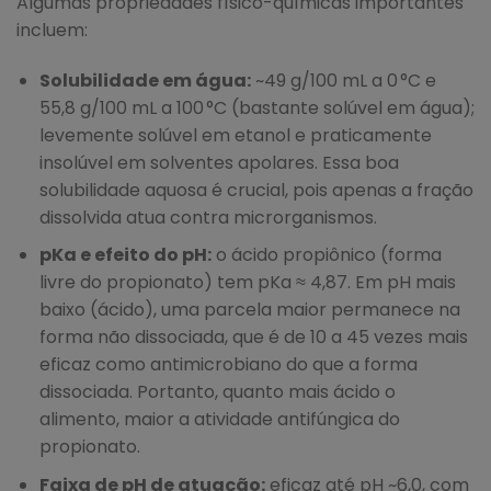
Algumas propriedades físico-químicas importantes
incluem:
Solubilidade em água:
~49 g/100 mL a 0 °C e
55,8 g/100 mL a 100 °C (bastante solúvel em água);
levemente solúvel em etanol e praticamente
insolúvel em solventes apolares. Essa boa
solubilidade aquosa é crucial, pois apenas a fração
dissolvida atua contra microrganismos.
pKa e efeito do pH:
o ácido propiônico (forma
livre do propionato) tem pKa ≈ 4,87. Em pH mais
baixo (ácido), uma parcela maior permanece na
forma não dissociada, que é de 10 a 45 vezes mais
eficaz como antimicrobiano do que a forma
dissociada. Portanto, quanto mais ácido o
alimento, maior a atividade antifúngica do
propionato.
Faixa de pH de atuação:
eficaz até pH ~6,0, com