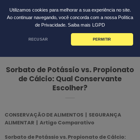
Skip
Português
Utilizamos cookies para melhorar a sua experiência no site.
to
Ao continuar navegando, você concorda com a nossa Política
content
de Privacidade. Saiba mais
LGPD
CONSERVAÇÃO DE ALIMENTOS |
SEGURANÇA ALIMENTAR | ARTIGO
RECUSAR
PERMITIR
COMPARATIVO
Sorbato de Potássio vs. Propionato
de Cálcio: Qual Conservante
Escolher?
CONSERVAÇÃO DE ALIMENTOS | SEGURANÇA
ALIMENTAR | Artigo Comparativo
Sorbato de Potássio vs. Propionato de Cálcio: