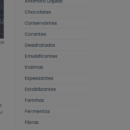
Antimofo Líquido
Chocolates
Conservantes
Corantes
as
Desidratados
Emulsificantes
Enzimas
Espessantes
Estabilizantes
Farinhas
s
Fermentos
or
Fibras