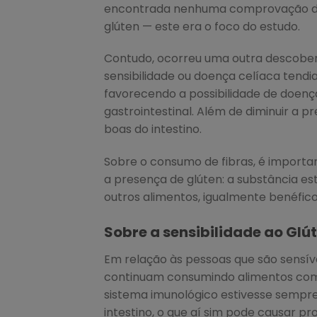
encontrada nenhuma comprovação do
glúten — este era o foco do estudo.
Contudo, ocorreu uma outra descobert
sensibilidade ou doença celíaca tendia
favorecendo a possibilidade de doenç
gastrointestinal. Além de diminuir a p
boas do intestino.
Sobre o consumo de fibras, é importa
a presença de glúten: a substância es
outros alimentos, igualmente benéfico
Sobre a sensibilidade ao Glú
Em relação às pessoas que são sensíve
continuam consumindo alimentos com 
sistema imunológico estivesse sempre
intestino, o que aí sim pode causar p