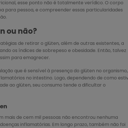
cional, esse ponto não é totalmente verídico. O corpo
 para pessoa, e compreender essas particularidades
não.
en ou não?
gias de retirar o glúten, além de outras existentes, a
ando os índices de sobrepeso e obesidade. Então, talvez
 assim para emagrecer.
lação que é sensível à presença do glúten no organismo,
flamatórios no intestino. Logo, dependendo de como esti
dade ao glúten, seu consumo tende a dificultar o
ten
om mais de cem mil pessoas não encontrou nenhuma
doenças inflamatórias. Em longo prazo, também não foi