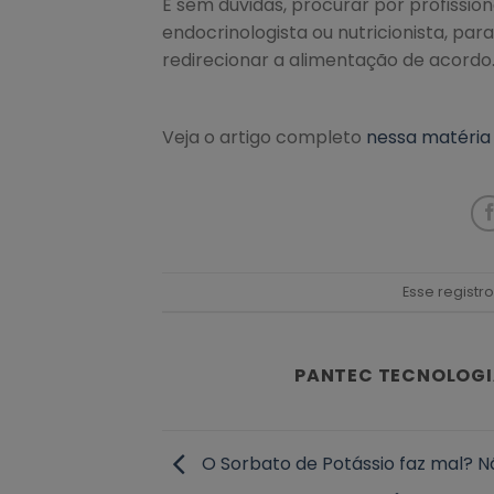
E sem dúvidas, procurar por profissio
endocrinologista ou nutricionista, par
redirecionar a alimentação de acordo
Veja o artigo completo
nessa matéria
Esse registr
PANTEC TECNOLOGI
O Sorbato de Potássio faz mal? N