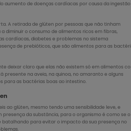
 aumento de doenças cardíacas por causa da ingestão
a. A retirada de glúten por pessoas que não tinham
 a diminuir o consumo de alimentos ricos em fibras,
as cardíacas, diabetes e problemas no sistema
resença de prebióticos, que são alimentos para as bactér
nte deixar claro que elas não existem só em alimentos c
tá presente na aveia, na quinoa, no amaranto e alguns
s para as bactérias boas ao intestino.
ten
is ao glúten, mesmo tendo uma sensibilidade leve, e
presença da substância, para o organismo é como se o
 batalhando para evitar o impacto da sua presença no
roblemas.