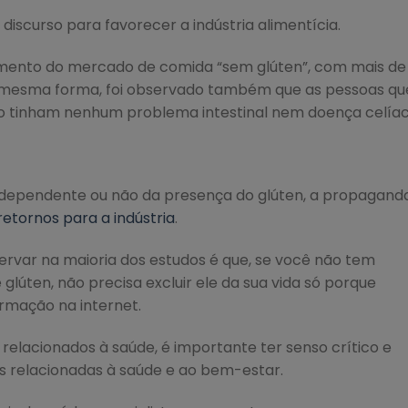
discurso para favorecer a indústria alimentícia.
mento do mercado de comida “sem glúten”, com mais de
Da mesma forma, foi observado também que as pessoas qu
o tinham nenhum problema intestinal nem doença celía
ndependente ou não da presença do glúten, a propagand
retornos para a indústria
.
ervar na maioria dos estudos é que, se você não tem
ten, não precisa excluir ele da sua vida só porque
ormação na internet.
relacionados à saúde, é importante ter senso crítico e
s relacionadas à saúde e ao bem-estar.