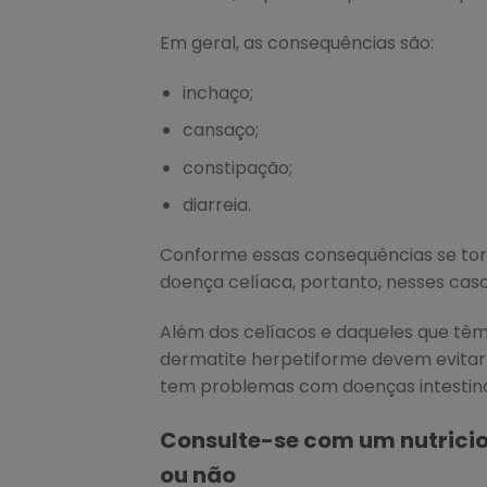
Em geral, as consequências são:
inchaço;
cansaço;
constipação;
diarreia.
Conforme essas consequências se torn
doença celíaca, portanto, nesses caso
Além dos celíacos e daqueles que têm 
dermatite herpetiforme devem evitar
tem problemas com doenças intestin
Consulte-se com um nutricion
ou não