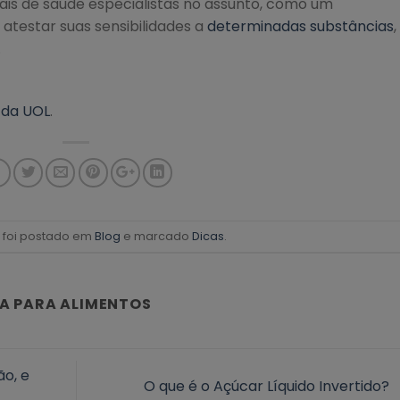
nais de saúde especialistas no assunto, como um
a atestar suas sensibilidades a
determinadas substâncias
,
.
 da UOL
.
o foi postado em
Blog
e marcado
Dicas
.
A PARA ALIMENTOS
ão, e
O que é o Açúcar Líquido Invertido?