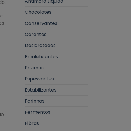
Antimofo Líquido
do.
Chocolates
 e
os
Conservantes
Corantes
Desidratados
Emulsificantes
Enzimas
Espessantes
Estabilizantes
Farinhas
Fermentos
do
Fibras