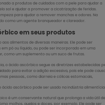
cionado a produtos de cuidados com a pele para ajudar a
lo sol e ajudar a promover a cicatrização de feridas.
impeza para ajudar a remover manchas e odores. Na
lizado como um agente branqueador e clareador.
córbico em seus produtos
 aos alimentos de diversas maneiras. Ele pode ser
 em pó ou líquido, ou pode ser incorporado em uma
ar, como um suplemento ou um suco de frutas.
cia, o ácido ascórbico segue as diretrizes estabelecidas p
idado para evitar a adição excessiva, pois ele pode caus
gumas pessoas., como diarreia e cólicas estomacais,
ácido ascórbico pode ser usado na indústria alimentícia
rbico é um conservante natural que prolonga a vida útil d
omo molhos, queijos e doces, por exemplo. Ele pode ser