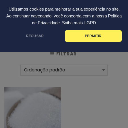
Skip
Português
Utilizamos cookies para melhorar a sua experiência no site.
to
Ao continuar navegando, você concorda com a nossa Política
content
de Privacidade. Saiba mais
LGPD
INÍCIO
PRODUTOS MARCADOS COM A TAG
/
RECUSAR
PERMITIR
“CONSERVANTE”
FILTRAR