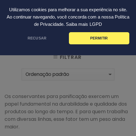
Skip
Português
Utilizamos cookies para melhorar a sua experiência no site.
to
Ao continuar navegando, você concorda com a nossa Política
content
de Privacidade. Saiba mais
LGPD
INÍCIO
PRODUTOS MARCADOS COM A TAG
/
RECUSAR
PERMITIR
“CONSERVANTES”
FILTRAR
Os conservantes para panificação exercem um
papel fundamental na durabilidade e qualidade dos
produtos ao longo do tempo. E para quem trabalha
com diversas linhas, esse fator tem um peso ainda
maior.