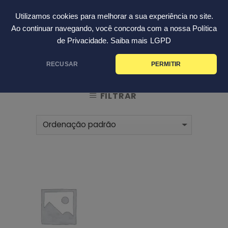
Skip
Português
Utilizamos cookies para melhorar a sua experiência no site.
to
Ao continuar navegando, você concorda com a nossa Política
content
de Privacidade. Saiba mais
LGPD
INÍCIO
PRODUTOS MARCADOS COM A TAG
/
RECUSAR
PERMITIR
“ENZIMA”
FILTRAR