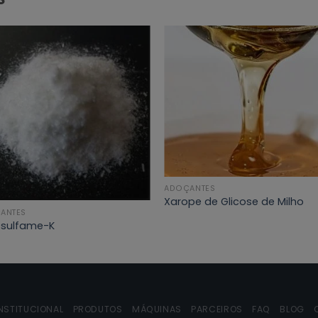
ADOÇANTES
Xarope de Glicose de Milho
ANTES
sulfame-K
NSTITUCIONAL
PRODUTOS
MÁQUINAS
PARCEIROS
FAQ
BLOG