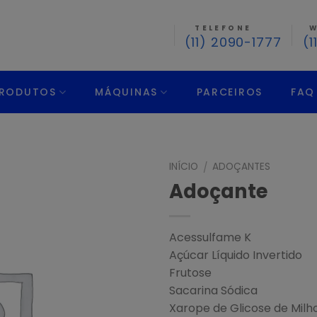
TELEFONE
W
(11) 2090-1777
(1
RODUTOS
MÁQUINAS
PARCEIROS
FAQ
INÍCIO
ADOÇANTES
/
Adoçante
Acessulfame K
Açúcar Líquido Invertido
Frutose
Sacarina Sódica
Xarope de Glicose de Milh