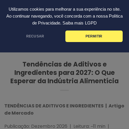
Skip
Português
Utilizamos cookies para melhorar a sua experiência no site.
to
Ao continuar navegando, você concorda com a nossa Política
content
de Privacidade. Saiba mais
LGPD
TENDÊNCIAS DE ADITIVOS E
INGREDIENTES PARA 2027 | ARTIGO
RECUSAR
PERMITIR
DE MERCADO
Tendências de Aditivos e
Ingredientes para 2027: O Que
Esperar da Indústria Alimentícia
TENDÊNCIAS DE ADITIVOS E INGREDIENTES | Artigo
de Mercado
Publicação: Dezembro 2026 | Leitura: ~11 min |