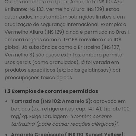
Outros corantes azo (p. ex. Amarelo 5: INS 110, Azul
Brilhante: INS 133, Vermelho Allura: INS 129) estão
autorizados, mas também sob rígidos limites e em
atualização de segurança internacional. Exemplo: o
Vermelho Allura (INS 129) ainda é permitido no Brasil,
embora órgãos como o JECFA reavaliem sua IDA
global. Já substâncias como a Eritrosina (INS 127,
Vermelho 3) são quase extintas: embora permita
usos gerais (como granulados), já foi vetada em
produtos específicos (ex.: balas gelatinosas) por
preocupações toxicológicas.
1.2 Exemplos de corantes permitidos
Tartrazina (INS 102
:
Amarelo 5):
aprovada em
bebidas (ex.: refrigerantes: cap. 14.1.4), típ. até 100
mg/kg. Exige rotulagem:
“Contém corante
tartrazina (pode causar reações alérgicas)”
.
Amarelo Crepúsculo (INS 110
:
Sunset Yellow):