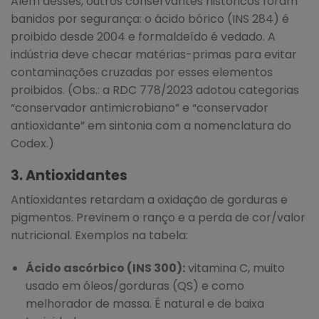
Além desses, outros conservantes históricos foram
banidos por segurança: o ácido bórico (INS 284) é
proibido desde 2004 e formaldeído é vedado. A
indústria deve checar matérias-primas para evitar
contaminações cruzadas por esses elementos
proibidos. (Obs.: a RDC 778/2023 adotou categorias
“conservador antimicrobiano” e “conservador
antioxidante” em sintonia com a nomenclatura do
Codex.)
3. Antioxidantes
Antioxidantes retardam a oxidação de gorduras e
pigmentos. Previnem o ranço e a perda de cor/valor
nutricional. Exemplos na tabela:
Ácido ascórbico (INS 300):
vitamina C, muito
usado em óleos/gorduras (QS) e como
melhorador de massa. É natural e de baixa