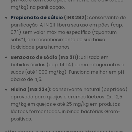
mg/kg) na panificação.
Propionato de cálcio
(INS 282):
conservante de
panificação. A IN 211 libera seu uso em pães (cap.
07.1) sem valor máximo específico (“quantum
satis”), em reconhecimento de sua baixa
toxicidade para humanos.
Benzoato de sódio (INS 211):
utilizado em
bebidas ácidas (cap. 14.1.4) como refrigerantes e
sucos (até 1.000 mg/kg). Funciona melhor em pH
abaixo de 4,5.
Nisina (INS 234):
conservante natural (peptídeo)
aprovado para queijos e cremes lácteos. Ex.: 12,5
mg/kg em queijos e até 25 mg/kg em produtos
lácteos fermentados, inibindo bactérias Gram-
positivas.