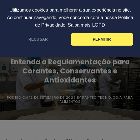
Skip
Português
Utilizamos cookies para melhorar a sua experiência no site.
to
Ao continuar navegando, você concorda com a nossa Política
content
de Privacidade. Saiba mais
LGPD
RECUSAR
PERMITIR
BLOG
Tipos Específicos de Aditivos:
Entenda a Regulamentação para
Corantes, Conservantes e
Antioxidantes
POSTED ON
12 DE SETEMBRO DE 2025
BY
PANTEC TECNOLOGIA PARA
ALIMENTOS