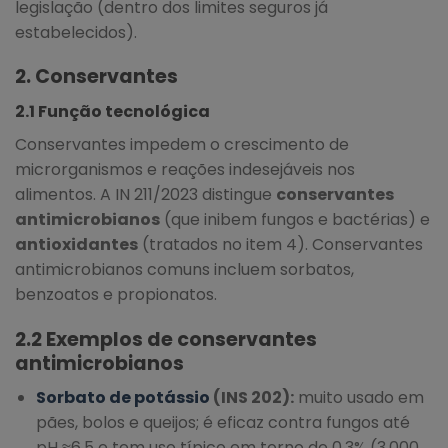
legislação (dentro dos limites seguros já
estabelecidos).
2. Conservantes
2.1 Função tecnológica
Conservantes impedem o crescimento de
microrganismos e reações indesejáveis nos
alimentos. A IN 211/2023 distingue
conservantes
antimicrobianos
(que inibem fungos e bactérias) e
antioxidantes
(tratados no item 4). Conservantes
antimicrobianos comuns incluem sorbatos,
benzoatos e propionatos.
2.2 Exemplos de conservantes
antimicrobianos
Sorbato de potássio
(INS 202):
muito usado em
pães, bolos e queijos; é eficaz contra fungos até
pH ≈6,5 e tem uso típico em torno de 0,3% (3.000