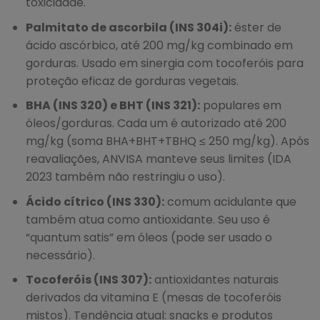
toxicidade.
Palmitato de ascorbila (INS 304i):
éster de
ácido ascórbico, até 200 mg/kg combinado em
gorduras. Usado em sinergia com tocoferóis para
proteção eficaz de gorduras vegetais.
BHA (INS 320) e BHT (INS 321):
populares em
óleos/gorduras. Cada um é autorizado até 200
mg/kg (soma BHA+BHT+TBHQ ≤ 250 mg/kg). Após
reavaliações, ANVISA manteve seus limites (IDA
2023 também não restringiu o uso).
Ácido cítrico (INS 330):
comum acidulante que
também atua como antioxidante. Seu uso é
“quantum satis” em óleos (pode ser usado o
necessário).
Tocoferóis (INS 307):
antioxidantes naturais
derivados da vitamina E (mesas de tocoferóis
mistos). Tendência atual: snacks e produtos