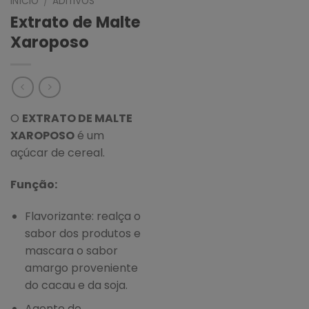
INÍCIO
ADITIVOS
/
Extrato de Malte
Xaroposo
O
EXTRATO DE MALTE
XAROPOSO
é um
açúcar de cereal.
Função:
Flavorizante: realça o
sabor dos produtos e
mascara o sabor
amargo proveniente
do cacau e da soja.
Agente de