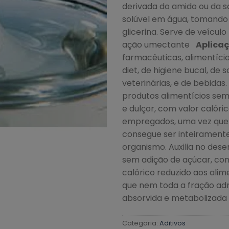
derivada do amido ou da 
solúvel em água, tomando 
glicerina. Serve de veículo
ação umectante
Aplicaç
farmacêuticas, alimentícia
diet, de higiene bucal, de 
veterinárias, e de bebidas
produtos alimentícios sem
e dulçor, com valor calóri
empregados, uma vez que 
consegue ser inteirament
organismo. Auxilia no des
sem adição de açúcar, con
calórico reduzido aos al
que nem toda a fração ad
absorvida e metabolizada
Categoria:
Aditivos