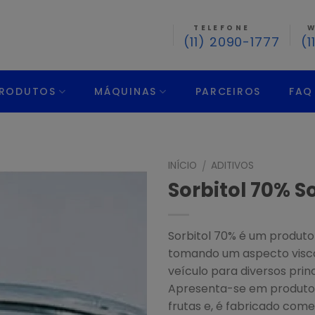
TELEFONE
W
(11) 2090-1777
(1
RODUTOS
MÁQUINAS
PARCEIROS
FAQ
INÍCIO
ADITIVOS
/
Sorbitol 70% S
Sorbitol 70% é um produto
tomando um aspecto viscos
veículo para diversos pri
Apresenta-se em produtos
frutas e, é fabricado com