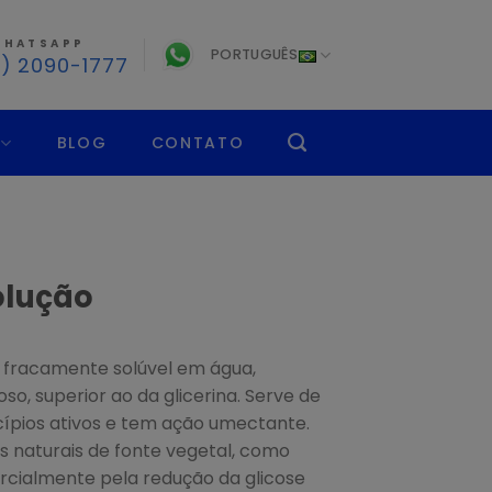
HATSAPP
PORTUGUÊS
1) 2090-1777
BLOG
CONTATO
olução
 fracamente solúvel em água,
o, superior ao da glicerina. Serve de
ncípios ativos e tem ação umectante.
 naturais de fonte vegetal, como
ercialmente pela redução da glicose