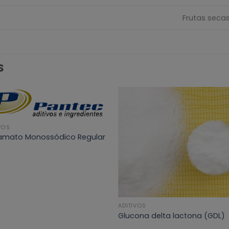
Frutas seca
S
VOS
amato Monossódico Regular
ADITIVOS
Glucona delta lactona (GDL)